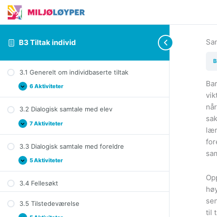
Sa
B3 Tiltak individ
B
3.1 Generelt om individbaserte tiltak
Bar
6 Aktiviteter
3.1
Expand
vik
Generelt
om
når
3.2 Dialogisk samtale med elev
individbaserte
tiltak
sak
7 Aktiviteter
3.2
Expand
lær
Dialogisk
samtale
for
3.3 Dialogisk samtale med foreldre
med
sam
elev
5 Aktiviteter
3.3
Expand
Dialogisk
Opp
samtale
3.4 Fellesøkt
med
høy
foreldre
sen
3.5 Tilstedeværelse
til