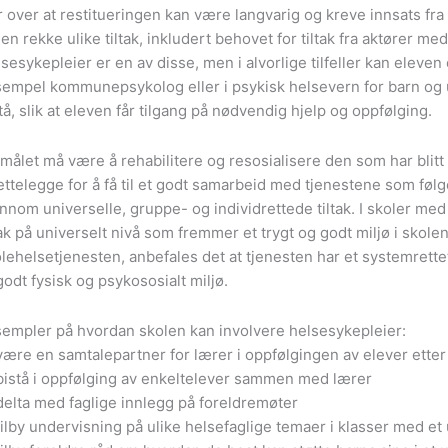
r over at restitueringen kan være langvarig og kreve innsats f
 en rekke ulike tiltak, inkludert behovet for tiltak fra aktører 
sesykepleier er en av disse, men i alvorlige tilfeller kan eleven
empel kommunepsykolog eller i psykisk helsevern for barn og 
tå, slik at eleven får tilgang på nødvendig hjelp og oppfølging.
målet må være å rehabilitere og resosialisere den som har blitt m
rettelegge for å få til et godt samarbeid med tjenestene som føl
nnom universelle, gruppe- og individrettede tiltak. I skoler med
tak på universelt nivå som fremmer et trygt og godt miljø i skolen
lehelsetjenesten, anbefales det at tjenesten har et systemrette
godt fysisk og psykososialt miljø.
empler på hvordan skolen kan involvere helsesykepleier:
ære en samtalepartner for lærer i oppfølgingen av elever ette
istå i oppfølging av enkeltelever sammen med lærer
elta med faglige innlegg på foreldremøter
ilby undervisning på ulike helsefaglige temaer i klasser med et 