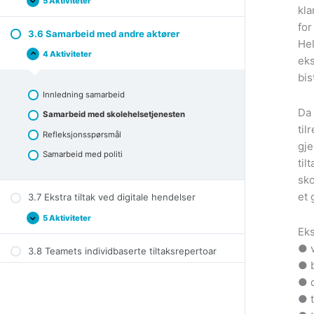
5 Aktiviteter
3.5
Expand
kla
Tilstedeværelse
for
3.6 Samarbeid med andre aktører
Hel
4 Aktiviteter
3.6
Collapse
eks
Samarbeid
bis
med
andre
Innledning samarbeid
aktører
Da 
Samarbeid med skolehelsetjenesten
til
Refleksjonsspørsmål
gje
Samarbeid med politi
til
sko
et 
3.7 Ekstra tiltak ved digitale hendelser
5 Aktiviteter
3.7
Expand
Eks
Ekstra
tiltak
● v
3.8 Teamets individbaserte tiltaksrepertoar
ved
digitale
● b
hendelser
● d
● t