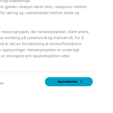
trygt klassemiljø
det gjelder relasjon lærer-elev, relasjoner mellom
r for læring og i samarbeidet mellom skole og
 ressursgruppe), der helsesykepleier, blant andre,
t for mobbing på systemnivå og individnivå. For å
vå er det en forutsetning at eleven/foreldrene
e opplysninger. Helsesykepleier er underlagt
 er strengere enn taushetsplikten etter
Next Aktivitet
urs