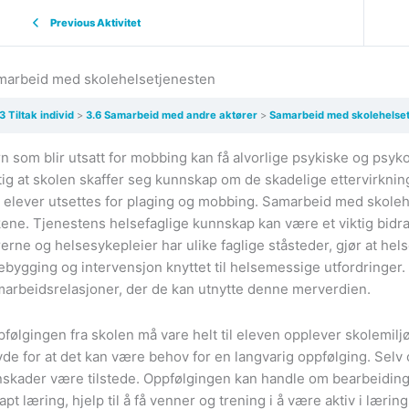
Previous Aktivitet
marbeid med skolehelsetjenesten
3 Tiltak individ
3.6 Samarbeid med andre aktører
Samarbeid med skolehelse
n som blir utsatt for mobbing kan få alvorlige psykiske og psy
tig at skolen skaffer seg kunnskap om de skadelige ettervirkn
 elever utsettes for plaging og mobbing. Samarbeid med skolehels
ene. Tjenestens helsefaglige kunnskap kan være et viktig bidrag 
erne og helsesykepleier har ulike faglige ståsteder, gjør at he
ebygging og intervensjon knyttet til helsemessige utfordringer.
arbeidsrelasjoner, der de kan utnytte denne merverdien.
følgingen fra skolen må vare helt til eleven opplever skolemiljøe
de for at det kan være behov for en langvarig oppfølging. Selv 
skader være tilstede. Oppfølgingen kan handle om bearbeiding 
 tapt læring, hjelp til å få venner og trening i å være aktiv i læri