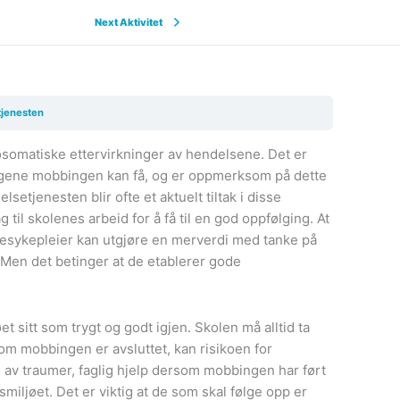
Next Aktivitet
tjenesten
kosomatiske ettervirkninger av hendelsene. Det er
ingene mobbingen kan få, og er oppmerksom på dette
etjenesten blir ofte et aktuelt tiltak i disse
til skolenes arbeid for å få til en god oppfølging. At
lsesykepleier kan utgjøre en merverdi med tanke på
 Men det betinger at de etablerer gode
t sitt som trygt og godt igjen. Skolen må alltid ta
om mobbingen er avsluttet, kan risikoen for
av traumer, faglig hjelp dersom mobbingen har ført
ngsmiljøet. Det er viktig at de som skal følge opp er