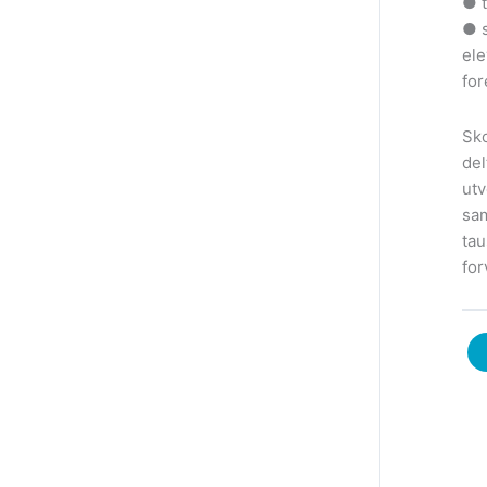
● t
● s
ele
for
Sko
del
utv
sam
tau
for