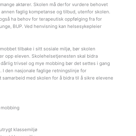
ra mange aktører. Skolen må derfor vurdere behovet
med annen faglig kompetanse og tilbud, utenfor skolen.
 også ha behov for terapeutisk oppfølging fra for
unge, BUP. Ved henvisning kan helsesykepleier
obbet tilbake i sitt sosiale miljø, bør skolen
ger opp eleven. Skolehelsetjenesten skal bidra
 dårlig trivsel og mye mobbing bør det settes i gang
. I den nasjonale faglige retningslinje for
t samarbeid med skolen for å bidra til å sikre elevene
r mobbing
utrygt klassemiljø