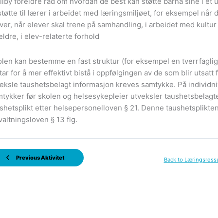
ilby foreldre råd om hvordan de best kan støtte barna sine i et u
tøtte til lærer i arbeidet med læringsmiljøet, for eksempel når 
ver, når elever skal trene på samhandling, i arbeidet med kultu
eldre, i elev-relaterte forhold
len kan bestemme en fast struktur (for eksempel en tverrfaglig
tar for å mer effektivt bistå i oppfølgingen av de som blir utsat
eksle taushetsbelagt informasjon kreves samtykke. På individni
tykker før skolen og helsesykepleier utveksler taushetsbelagt
shetsplikt etter helsepersonelloven § 21. Denne taushetsplikten
valtningsloven § 13 flg.
Previous Aktivitet
Back to Læringsress