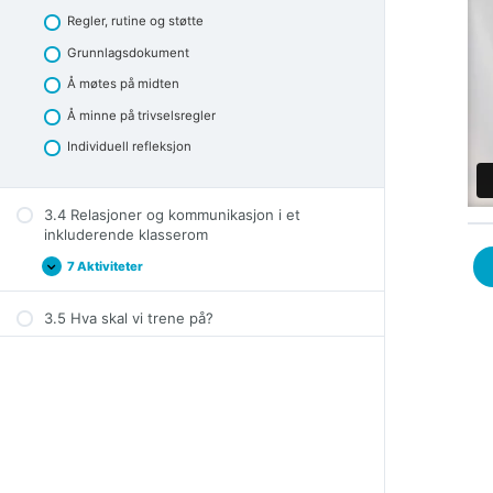
Regler, rutine og støtte
Grunnlagsdokument
Å møtes på midten
Å minne på trivselsregler
Individuell refleksjon
3.4 Relasjoner og kommunikasjon i et
inkluderende klasserom
7 Aktiviteter
3.4
Expand
Relasjoner
og
3.5 Hva skal vi trene på?
kommunikasjon
i
et
inkluderende
klasserom