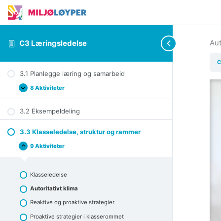
Aut
C3 Læringsledelse
C
3.1 Planlegge læring og samarbeid
8 Aktiviteter
3.1
Expand
Planlegge
læring
3.2 Eksempeldeling
og
samarbeid
3.3 Klasseledelse, struktur og rammer
9 Aktiviteter
3.3
Collapse
Klasseledelse,
struktur
og
Klasseledelse
rammer
Autoritativt klima
Reaktive og proaktive strategier
Proaktive strategier i klasserommet