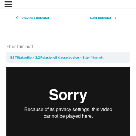
Previous Aktivitet
Next Aktivitet
Etter friminutt
B2 Tiltak miljø
2.2 Relasjonell klasseledelse
Etter friminutt