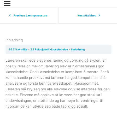
Previous Læringsressurs
Next Aktivitet
Innledning
B2 Tiltak miljø
2.2 Relasjonell klasseledelse
Innledning
Læreren skal lede elevenes læring og utvikling på skolen. En
positiv relasjon mellom lærer og elev er hjørnesteinen i god
klasseledelse. God klasseledelse er komplisert å mestre. For å
kunne handle proaktivt må læreren ha god kompetanse til å
analysere og forstå læringsfellesskapet i klasserommet.
Læreren må bry seg om alle elevene og vise interesse for den
enkelte. Elevene må oppleve at læreren har god struktur i
undervisningen, er støttende og har høye forventninger til
hvordan de kan utvikle seg både faglig og sosialt.