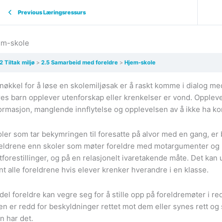
Previous Læringsressurs
em-skole
2 Tiltak miljø
2.5 Samarbeid med foreldre
Hjem-skole
nøkkel for å løse en skolemiljøsak er å raskt komme i dialog me
es barn opplever utenforskap eller krenkelser er vond. Oppleve
ormasjon, manglende innflytelse og opplevelsen av å ikke ha kon
ler som tar bekymringen til foresatte på alvor med en gang, er 
eldrene enn skoler som møter foreldre med motargumenter og m
forestillinger, og på en relasjonelt ivaretakende måte. Det kan
nt alle foreldrene hvis elever krenker hverandre i en klasse.
del foreldre kan vegre seg for å stille opp på foreldremøter i
n er redd for beskyldninger rettet mot dem eller synes rett og 
n har det.