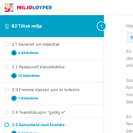
Hj
B2 Tiltak miljø
B
2.1 Generelt om miljøtiltak
En 
4 Aktiviteter
2.1
Expand
der
Generelt
om
inf
2.2 Relasjonell klasseledelse
miljøtiltak
12 Aktiviteter
2.2
Expand
Sko
Relasjonell
klasseledelse
for
2.3 Fremme klassen som et kollektiv
mot
7 Aktiviteter
2.3
Expand
bla
Fremme
klassen
2.4 Teamdiskusjon “gyldig vi”
som
En 
et
kollektiv
Noe
2.5 Samarbeid med foreldre
bar