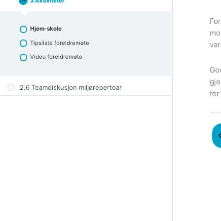
3 Aktiviteter
2.5
Collapse
Samarbeid
med
For
foreldre
Hjem-skole
mob
Tipsliste foreldremøte
var
Video foreldremøte
God
gje
2.6 Teamdiskusjon miljørepertoar
for