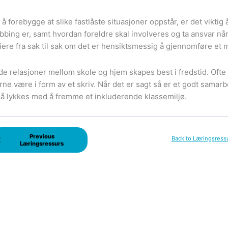
 å forebygge at slike fastlåste situasjoner oppstår, er det viktig 
bing er, samt hvordan foreldre skal involveres og ta ansvar når
iere fra sak til sak om det er hensiktsmessig å gjennomføre et m
e relasjoner mellom skole og hjem skapes best i fredstid. Ofte 
rne være i form av et skriv. Når det er sagt så er et godt sam
 å lykkes med å fremme et inkluderende klassemiljø.
Previous
Back to Læringsress
Læringsressurs