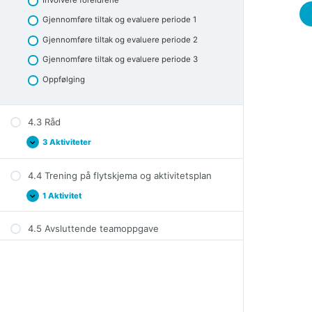
Gjennomføre tiltak og evaluere periode 1
Gjennomføre tiltak og evaluere periode 2
Gjennomføre tiltak og evaluere periode 3
Oppfølging
4.3 Råd
3 Aktiviteter
4.3
Expand
Råd
4.4 Trening på flytskjema og aktivitetsplan
1 Aktivitet
4.4
Expand
Trening
på
4.5 Avsluttende teamoppgave
flytskjema
og
aktivitetsplan