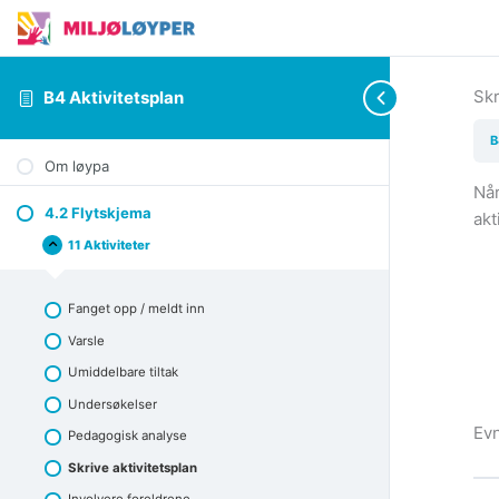
Skr
B4 Aktivitetsplan
B
Om løypa
Når
4.2 Flytskjema
akt
11 Aktiviteter
4.2
Collapse
Flytskjema
Fanget opp / meldt inn
Varsle
Umiddelbare tiltak
Undersøkelser
Evn
Pedagogisk analyse
Skrive aktivitetsplan
Involvere foreldrene