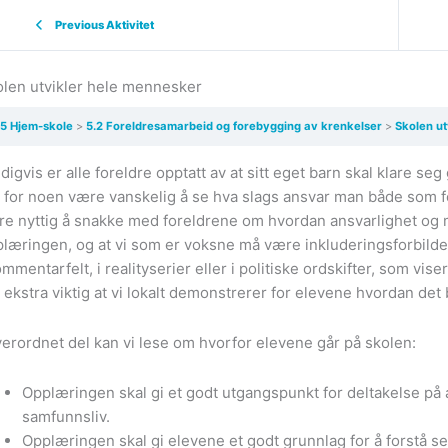
Previous Aktivitet
len utvikler hele mennesker
5 Hjem-skole
5.2 Foreldresamarbeid og forebygging av krenkelser
Skolen u
digvis er alle foreldre opptatt av at sitt eget barn skal klare se
 for noen være vanskelig å se hva slags ansvar man både som fo
e nyttig å snakke med foreldrene om hvordan ansvarlighet og 
læringen, og at vi som er voksne må være inkluderingsforbilder
ommentarfelt, i realityserier eller i politiske ordskifter, som vise
 ekstra viktig at vi lokalt demonstrerer for elevene hvordan det
verordnet del kan vi lese om hvorfor elevene går på skolen:
Opplæringen skal gi et godt utgangspunkt for deltakelse på 
samfunnsliv.
Opplæringen skal gi elevene et godt grunnlag for å forstå se