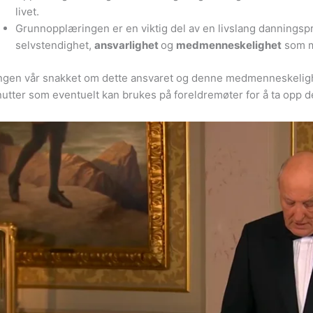
livet.
Grunnopplæringen er en viktig del av en livslang danningsp
selvstendighet,
ansvarlighet
og
medmenneskelighet
som m
gen vår snakket om dette ansvaret og denne medmenneskeligheten
utter som eventuelt kan brukes på foreldremøter for å ta opp d