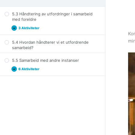
5.3 Håndtering av utfordringer i samarbeid
med foreldre
3 Aktiviteter
5.3
Expand
Kon
Håndtering
av
min
5.4 Hvordan håndterer vi et utfordrende
utfordringer
i
samarbeid?
samarbeid
med
foreldre
5.5 Samarbeid med andre instanser
6 Aktiviteter
5.5
Expand
Samarbeid
med
andre
instanser