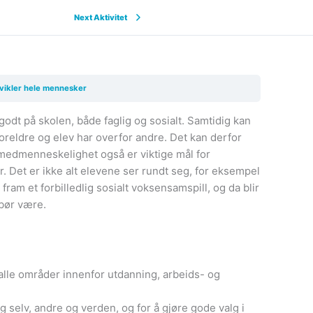
Next Aktivitet
tvikler hele mennesker
g godt på skolen, både faglig og sosialt. Samtidig kan
reldre og elev har overfor andre. Det kan derfor
medmenneskelighet også er viktige mål for
. Det er ikke alt elevene ser rundt seg, for eksempel
r fram et forbilledlig sosialt voksensamspill, og da blir
 bør være.
alle områder innenfor utdanning, arbeids- og
g selv, andre og verden, og for å gjøre gode valg i