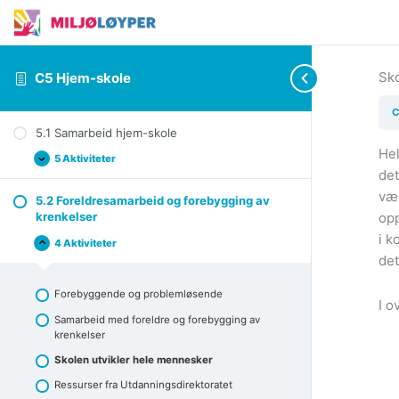
Sko
C5 Hjem-skole
C
5.1 Samarbeid hjem-skole
Hel
5 Aktiviteter
5.1
Expand
det
Samarbeid
hjem-
vær
5.2 Foreldresamarbeid og forebygging av
skole
opp
krenkelser
i k
4 Aktiviteter
5.2
Collapse
det
Foreldresamarbeid
og
forebygging
Forebyggende og problemløsende
av
I o
krenkelser
Samarbeid med foreldre og forebygging av
krenkelser
Skolen utvikler hele mennesker
Ressurser fra Utdanningsdirektoratet