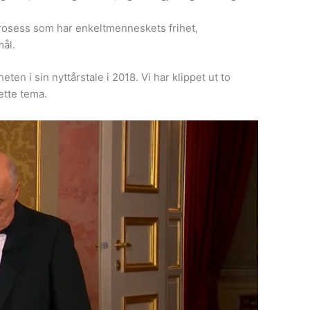
rosess som har enkeltmenneskets frihet,
ål.
 i sin nyttårstale i 2018. Vi har klippet ut to
ette tema.