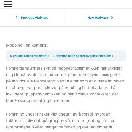
Previous Aktivitet
Next Aktivitet
Mobbing i en kontekst
C1 Kunnskap og regelverk
1.2 Fremme miljø og forebygge krenkelser
Mobbing i e
Forskersamfunnets syn på mobbeproblematikken har utviklet
seg i løpet av de siste tiårene. Fra en forholdsvis ensidig vekt
på individuelle kjennetegn blant elever som er direkte involvert
i mobbing, har perspektivet på mobbing blitt utvidet ved å
inkludere gruppedynamikken og den sosiale konteksten der
krenkelser og mobbing finner sted.
Forskning understreker viktigheten av å forstå hvordan
faktorer i individet, på gruppenivå, i nærmiljøet og på mer
overordnede nivåer henger sammen og derved bidrar til